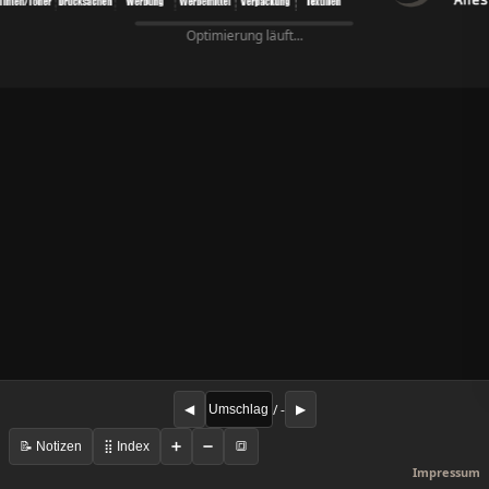
Optimierung läuft...
/ -
◀
▶
📝 Notizen
⣿ Index
➕
➖
🔳
Impressum