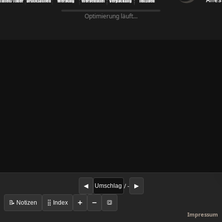
Optimierung läuft...
/ -
◀
▶
📝 Notizen
⣿ Index
➕
➖
🔳
Impressum