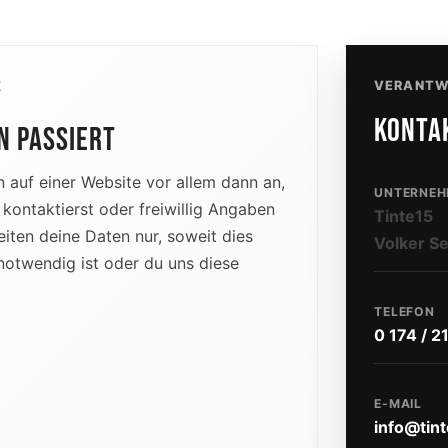
VERANTW
K
KONTA
N PASSIERT
 auf einer Website vor allem dann an,
UNTERNEH
 kontaktierst oder freiwillig Angaben
Tinte15
eiten deine Daten nur, soweit dies
Volker S
h notwendig ist oder du uns diese
TELEFON
0 174 / 2
E-MAIL
info@tin