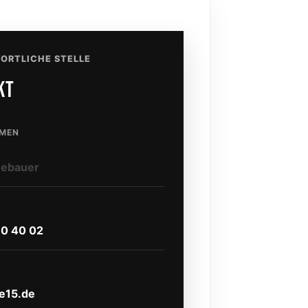
ORTLICHE STELLE
KT
MEN
eebauer
10 40 02
te15.de