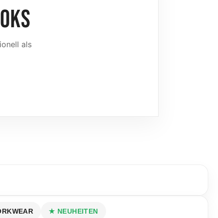
OOKS
onell als
ORKWEAR
★ NEUHEITEN