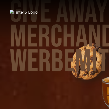
GIVE AWAY
‹
›
MERCHAND
WERBEMIT